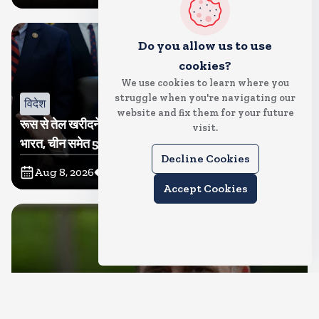
Do you allow us to use
cookies?
We use cookies to learn where you
struggle when you're navigating our
विदेश
website and fix them for your future
रूस से तेल खरीदने वालों पर टैरिफ लगाने का बिल सीनेट से पास,
visit.
भारत, चीन समेत 5 देश होंगे प्रभावित
Decline Cookies
Aug 8, 2026
8
Views
Accept Cookies
देश
राहुल गांधी शनिवार को प्रयागराज में करेंगे छात्रों से संवाद, एक्स