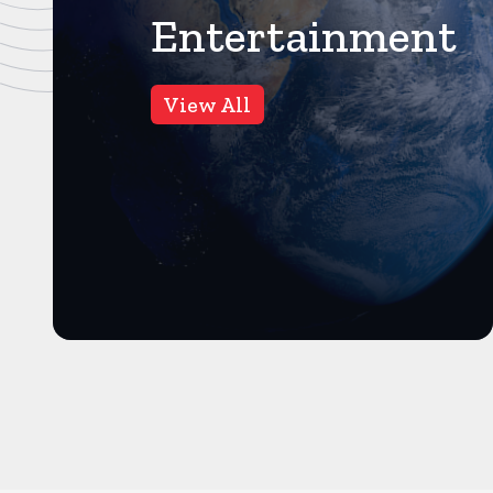
Entertainment
बॉलीवुड
4
Views
View All
खाने की टेबिल पर आम्रपाली और
निरहुआ में हुई भिडंत, काजल ने
कहा, अब इज्जत नहीं करूंगी
मुंबई। करंट क्राइम। भोजपुरी बवाल
के हालिया एपिसोड में डिनर टेबल पर
काफी हंगामा देखने को मिला ...
और पढ़ें