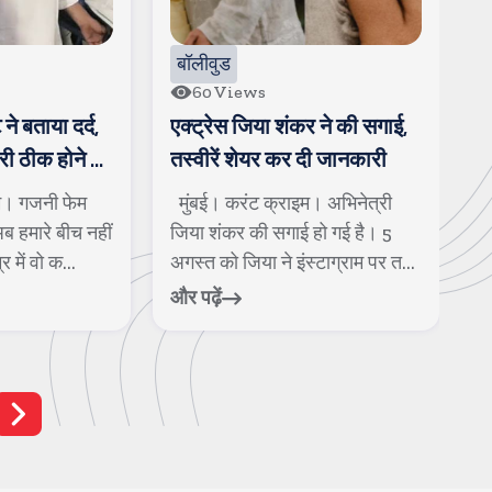
बॉलीवुड
60
Views
 ने बताया दर्द,
एक्ट्रेस जिया शंकर ने की सगाई,
श
ी ठीक होने के
तस्वीरें शेयर कर दी जानकारी
व
स
म। गजनी फेम
मुंबई। करंट क्राइम। अभिनेत्री
म
ब हमारे बीच नहीं
जिया शंकर की सगाई हो गई है। 5
च
में वो क...
अगस्त को जिया ने इंस्टाग्राम पर त...
ब
और पढ़ें
और