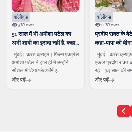
बॉलीवुड
बॉलीवुड
5
Views
11
Views
51 साल में भी अमीशा पटेल का
प्रदीप रावत के बेटे
अभी शादी का इरादा नहीं है, कहा-
कहा-पापा की बीमार
अपनी शर्तों को बदलने की इजाजत
बजाय बढ़ती गई
मुंबई। करंट क्राइम। फिल्म एक्ट्रेस
मुंबई। करंट क्राइ
नहीं दे सकती है
अमीशा पटेल ने हाल ही में उन्होंने
एक्टर प्रदीप रावत अ
सोशल मीडिया प्लेटफॉर्म ए...
रहे। 74 साल की उम्र 
और पढ़ें
और पढ़ें