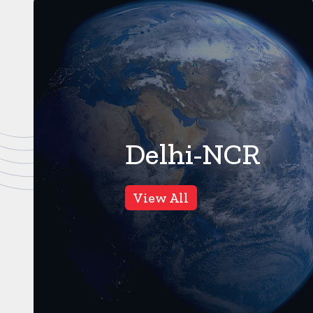
Delhi-NCR
गाजियाबाद
6
Views
View All
कसाना-डीजे कांवड-जिसे देखने
के लिए लग रहा है लंबा जाम
गाजियाबाद। करंट क्राइम। सावन
के महीने को अत्यंत पवित्र माना जाता
है। इस समय जहां एक ओर बारिश ...