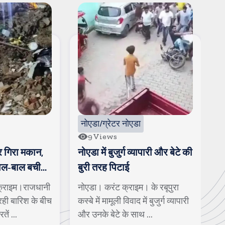
नोएडा/ग्रेटर नोएडा
9
Views
र गिरा मकान,
नोएडा में बुजुर्ग व्यापारी और बेटे की
ए
बाल-बाल बची
बुरी तरह पिटाई
प
ग
क्राइम।राजधानी
नोएडा। करंट क्राइम। के रबूपुरा
श
 रही बारिश के बीच
कस्बे में मामूली विवाद में बुजुर्ग व्यापारी
श
ें ...
और उनके बेटे के साथ ...
ह