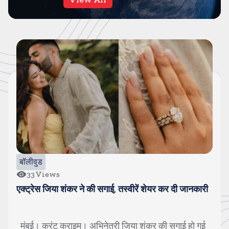
बॉलीवुड
38
Views
श्रेया कालरा बनी लॉक अप-2 की वीनर, इनाम के तौर पर ट्रॉफी
के साथ एक करोड रुपए मिले
मुंबई। करंट क्राइम। 40 दिनों तक चले बेहिसाब कलेश, तीखी