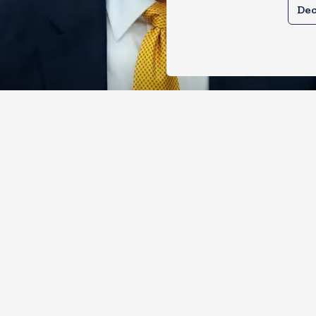
Dec
े तेल खरीदने वालों पर टैरिफ लगाने का बिल
 से पास, भारत, चीन समेत 5 देश होंगे प्रभाव
, 2026
8
Views