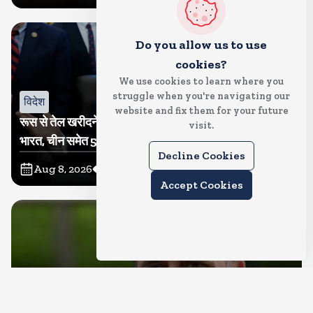
Do you allow us to use
cookies?
We use cookies to learn where you
struggle when you're navigating our
विदेश
website and fix them for your future
रूस से तेल खरीदने वालों पर टैरिफ लगाने का बिल सीनेट से पास,
visit.
भारत, चीन समेत 5 देश होंगे प्रभावित
Decline Cookies
Aug 8, 2026
8
Views
Accept Cookies
देश
राहुल गांधी शनिवार को प्रयागराज में करेंगे छात्रों से संवाद, एक्स