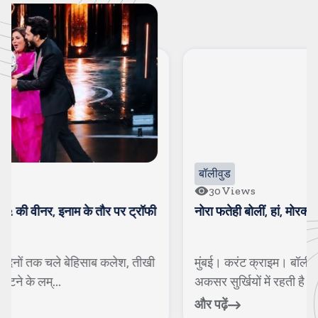
बॉलीवुड
30
Views
नोरा फतेही बोलीं, हां, मोरक्को फुटबॉलर है उसका खास दोस्त
मुंबई। करंट क्राइम। बॉलीवुड डीवा नोरा फतेही की लव लाइफ
अकसर सुर्खियों में रहती है। पिछले कई मही...
और पढ़ें