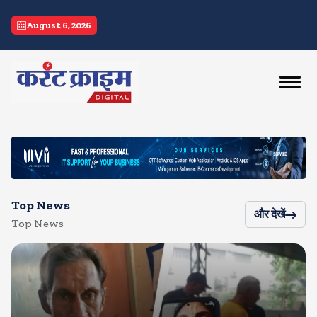
current crime
August 6, 2026
Top News
और देखें
Top News