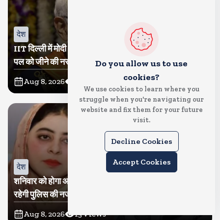
देश
IIT दिल्ली में मोदी बोले, मैं तो बाबा बागेश्वर नहीं हूं, छात्रों को दी इस
पल को जीने की नसीहत
Do you allow us to use
cookies?
Aug 8, 2026
27
Views
We use cookies to learn where you
struggle when you're navigating our
website and fix them for your future
visit.
Decline Cookies
Accept Cookies
देश
शनिवार को होगा अतीक का बेटा अबान सुपुर्दे-खाक, शाइस्ता पर
रहेगी पुलिस की नजर
Aug 8, 2026
15
Views