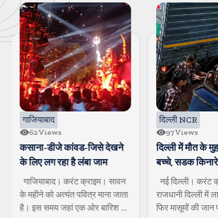
गाजियाबाद
दिल्ली NCR
62
Views
97
Views
कसाना-डीजे कांवड-जिसे देखने
दिल्ली में मौत के मु
के लिए लग रहा है लंबा जाम
बच्चे, सडक किनारे ख
जा गिरे
गाजियाबाद। करंट क्राइम। सावन
नई दिल्ली। करंट क
के महीने को अत्यंत पवित्र माना जाता
राजधानी दिल्ली में 
है। इस समय जहां एक ओर बारिश ...
फिर मासूमों की जान प