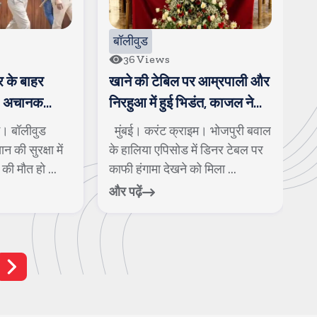
बॉलीवुड
36
Views
 के बाहर
खाने की टेबिल पर आम्रपाली और
5
त, अचानक
निरहुआ में हुई भिडंत, काजल ने
अ
पडे
कहा, अब इज्जत नहीं करूंगी
अ
म। बॉलीवुड
मुंबई। करंट क्राइम। भोजपुरी बवाल
म
न
 की सुरक्षा में
के हालिया एपिसोड में डिनर टेबल पर
अम
की मौत हो ...
काफी हंगामा देखने को मिला ...
स
और पढ़ें
और