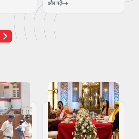
और पढ़ें
और