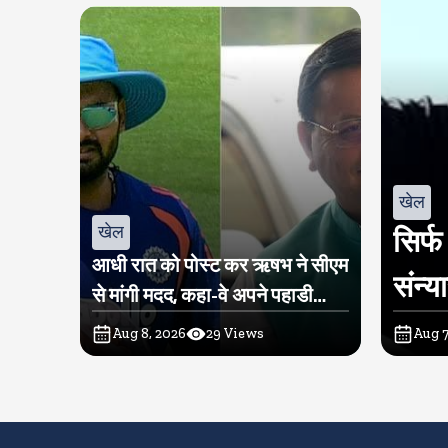
खेल
खेल
सिर्फ
आधी रात को पोस्ट कर ऋषभ ने सीएम
संन्य
से मांगी मदद, कहा-वे अपने पहाडी
लोगों के बीच लौटना चाहते हैं
Aug 8, 2026
29
Views
Aug 7