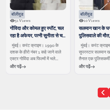
बॉलीवुड
बॉलीवुड
51
Views
10
Views
गोंविदा और कोमल हुए स्पॉट, चल
सलमान खान के घर
रहा है अफेयर, पत्नी सुनीता से चल
पुलिसवाले की मौ
रही है खटपट
बीमार पडकर गिर 
मुंबई। करंट क्राइम। 1990 के
मुंबई। करंट क्राइ
दशक के हीरो नंबर 1 कहे जाने वाले
सुपरस्टार सलमान खान
एक्टर गोविंदा अब फिल्मों में भले...
तैनात एक पुलिसकर्मी 
और पढ़ें
और पढ़ें