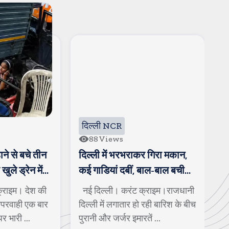
दिल्ली NCR
88
Views
हाने से बचे तीन
दिल्ली में भरभराकर गिरा मकान,
न
ुले ड्रेन में
कई गाडियां दबीं, बाल-बाल बची
ब
बुजुर्ग की जान
्राइम। देश की
नई दिल्ली। करंट क्राइम।राजधानी
न
लापरवाही एक बार
दिल्ली में लगातार हो रही बारिश के बीच
कस
र भारी ...
पुरानी और जर्जर इमारतें ...
औ