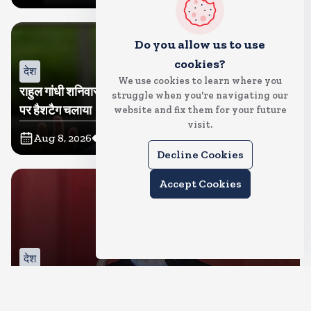
Do you allow us to use
cookies?
देश
We use cookies to learn where you
राहुल गांधी शनिवार को प्रयागराज में करेंगे छात्रों से संवाद, एक्स
struggle when you're navigating our
पर हैशटैग चलाया
website and fix them for your future
visit.
Aug 8, 2026
3
Views
Decline Cookies
Accept Cookies
देश
IIT दिल्ली के दीक्षांत समारोह में शामिल होंगे पीएम मोदी, सुपर
कंप्यूटिंग सुविधा परम प्रज्ञा का होगा शुभारंभ