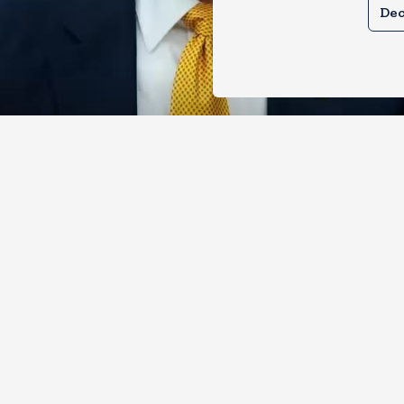
Dec
े तेल खरीदने वालों पर टैरिफ लगाने का बिल
 से पास, भारत, चीन समेत 5 देश होंगे प्रभाव
, 2026
12
Views