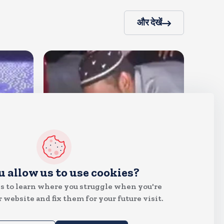
और देखें
देश
u allow us to use cookies?
जंतर मंतर पर खाना खिलाने वाले जुनैद
s to learn where you struggle when you're
पहुंचे झारखंड, कहा-छात्रों की मांग का
 website and fix them for your future visit.
समर्थन करते है
Aug 6, 2026
20
Views