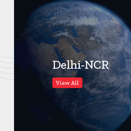
Delhi-NCR
दिल्ली NCR
दिल्ली NCR
6
Views
6
Views
View All
दिल्ली में मौत के मुहाने से बचे तीन
दिल्ली में भरभर
बच्चे, सडक किनारे खुले ड्रेन में
कई गाडियां दबी
जा गिरे
बुजुर्ग की जान
नई दिल्ली। करंट क्राइम। देश की
नई दिल्ली। करं
राजधानी दिल्ली में लापरवाही एक बार
दिल्ली में लगातार
फिर मासूमों की जान पर भारी ...
पुरानी और जर्जर इम