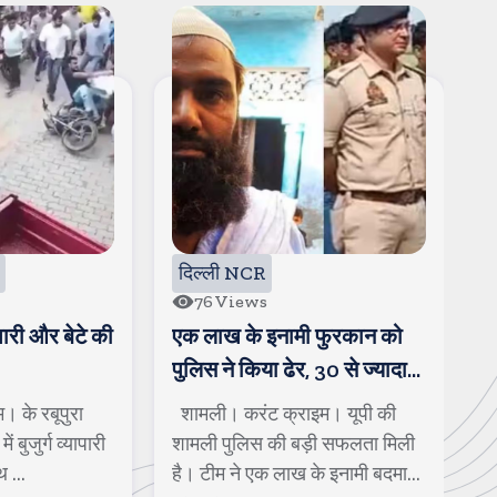
दिल्ली NCR
दिल्ली NCR
76
Views
29
Views
एक लाख के इनामी फुरकान को
कसाना डीजे हो गया खर
पुलिस ने किया ढेर, 30 से ज्यादा
लंबा जाम, लोग देखने को 
गंभीर मामले थे दर्ज
शामली। करंट क्राइम। यूपी की
मुजफ्फरनगर। करंट क्र
शामली पुलिस की बड़ी सफलता मिली
कांवड यात्रा के दौरान कस
है। टीम ने एक लाख के इनामी बदमाश
की चर्चा तेज हो रही है। लो