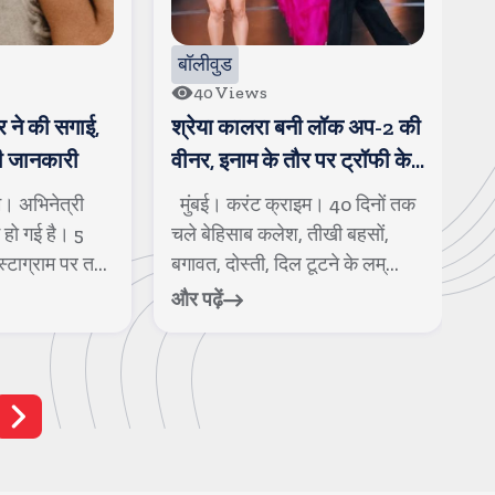
बॉलीवुड
बॉलीवुड
40
Views
109
Views
श्रेया कालरा बनी लॉक अप-2 की
नोरा फतेही बोलीं
वीनर, इनाम के तौर पर ट्रॉफी के
फुटबॉलर है उस
साथ एक करोड रुपए मिले
मुंबई। करंट क्राइम। 40 दिनों तक
मुंबई। करंट क्रा
चले बेहिसाब कलेश, तीखी बहसों,
नोरा फतेही की 
बगावत, दोस्ती, दिल टूटने के लम्...
सुर्खियों में रहती
और पढ़ें
और पढ़ें