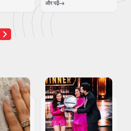
फु...
निस...
और पढ़ें
और पढ़ें