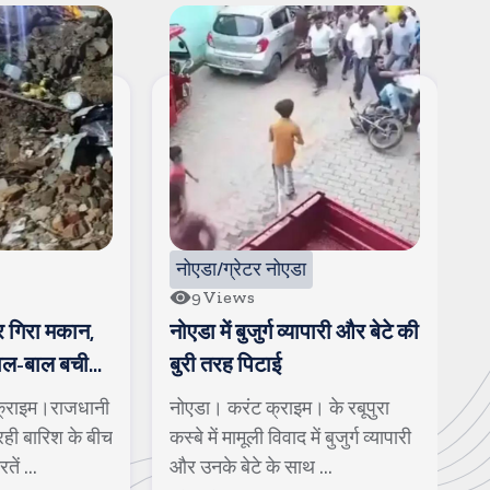
नोएडा/ग्रेटर नोएडा
9
Views
र गिरा मकान,
नोएडा में बुजुर्ग व्यापारी और बेटे की
ए
बाल-बाल बची
बुरी तरह पिटाई
प
ग
क्राइम।राजधानी
नोएडा। करंट क्राइम। के रबूपुरा
श
 रही बारिश के बीच
कस्बे में मामूली विवाद में बुजुर्ग व्यापारी
श
ें ...
और उनके बेटे के साथ ...
ह