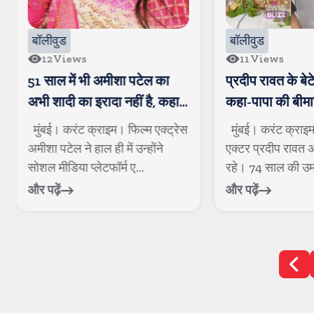
बॉलीवुड
बॉलीवुड
12
Views
11
Views
51 साल में भी अमीशा पटेल का
प्रदीप रावत के बेटे
अभी शादी का इरादा नहीं है, कहा-
कहा-पापा की बीमार
अपनी शर्तों को बदलने की इजाजत
बजाय बढ़ती गई
मुंबई। करंट क्राइम। फिल्म एक्ट्रेस
मुंबई। करंट क्राइ
नहीं दे सकती है
अमीशा पटेल ने हाल ही में उन्होंने
एक्टर प्रदीप रावत अ
सोशल मीडिया प्लेटफॉर्म ए...
रहे। 74 साल की उम्र 
और पढ़ें
और पढ़ें