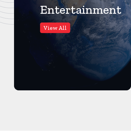
Entertainment
बॉलीवुड
13
Views
View All
खाने की टेबिल पर आम्रपाली और
निरहुआ में हुई भिडंत, काजल ने
कहा, अब इज्जत नहीं करूंगी
मुंबई। करंट क्राइम। भोजपुरी बवाल
के हालिया एपिसोड में डिनर टेबल पर
काफी हंगामा देखने को मिला ...
और पढ़ें