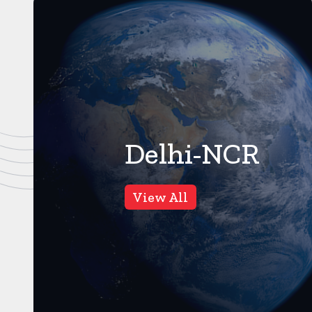
Delhi-NCR
गाजियाबाद
6
Views
View All
कसाना-डीजे कांवड-जिसे देखने
के लिए लग रहा है लंबा जाम
गाजियाबाद। करंट क्राइम। सावन
के महीने को अत्यंत पवित्र माना जाता
है। इस समय जहां एक ओर बारिश ...