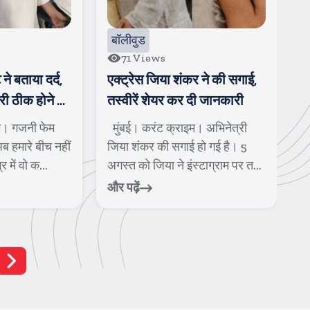
बॉलीवुड
71
Views
 ने बताया दर्द,
एक्ट्रेस जिया शंकर ने की सगाई,
श
ी ठीक होने के
तस्वीरें शेयर कर दी जानकारी
व
स
म। गजनी फेम
मुंबई। करंट क्राइम। अभिनेत्री
म
ब हमारे बीच नहीं
जिया शंकर की सगाई हो गई है। 5
च
में वो क...
अगस्त को जिया ने इंस्टाग्राम पर त...
ब
और पढ़ें
और