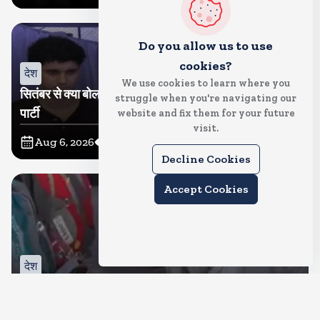
Do you allow us to use
cookies?
देश
We use cookies to learn where you
सितंबर से क्या बोलती पब्लिक अभियान शुरू करेगी कॉकरोच जनता
struggle when you're navigating our
पार्टी
website and fix them for your future
visit.
Aug 6, 2026
11
Views
Decline Cookies
Accept Cookies
देश
जंतर मंतर पर खाना खिलाने वाले जुनैद पहुंचे झारखंड, कहा-छात्रों
की मांग का समर्थन करते है