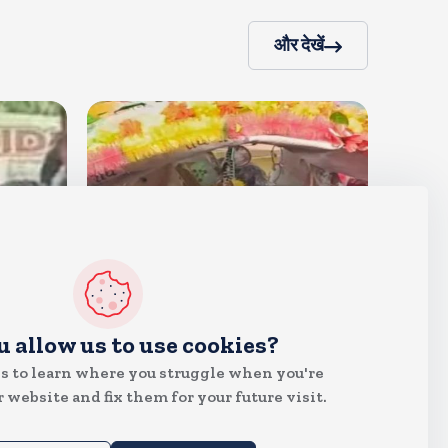
और देखें
देश
u allow us to use cookies?
क्या इस बार भी बुर्के में कांवड ला पाएंगी
s to learn where you struggle when you're
तमन्ना? प्रशासन ने थमा दिया नोटिस,
 website and fix them for your future visit.
मुचलके में किया पाबंद
Aug 5, 2026
12
Views