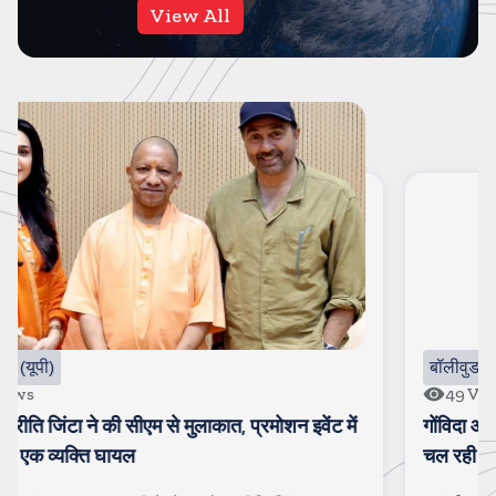
View All
बॉलीवुड
49
Views
गोंविदा और कोमल हुए स्पॉट, चल रहा है अफेयर, पत्नी सुनीता से
चल रही है खटपट