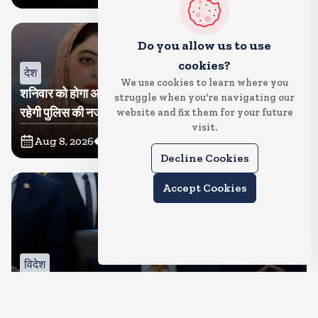
Do you allow us to use
cookies?
देश
We use cookies to learn where you
शनिवार को होगा अतीक का बेटा अबान सुपुर्दे-खाक, शाइस्ता पर
struggle when you're navigating our
रहेगी पुलिस की नजर
website and fix them for your future
visit.
Aug 8, 2026
76
Views
Decline Cookies
Accept Cookies
विदेश
रूस से तेल खरीदने वालों पर टैरिफ लगाने का बिल सीनेट से पास,
भारत, चीन समेत 5 देश होंगे प्रभावित