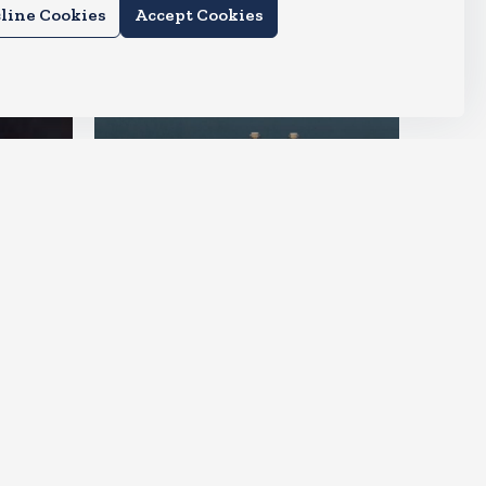
line Cookies
Accept Cookies
देश
मोदी,
संघ प्रमुख मोहन भागवत बोले, जेन जी
से संवाद जरूरी, विरोध का मतलब देश
विरोधी नहीं
Aug 7, 2026
70
Views