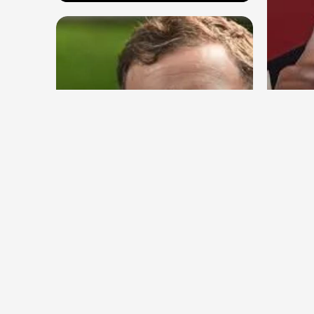
देश
देश
IIT द
राहुल गांधी शनिवार को प्रयागराज में
सुपर 
करेंगे छात्रों से संवाद, एक्स पर हैशटैग
चलाया
Aug 8, 2026
3
Views
Aug 8