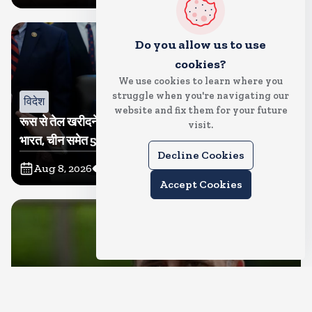
Do you allow us to use
cookies?
We use cookies to learn where you
struggle when you're navigating our
विदेश
website and fix them for your future
रूस से तेल खरीदने वालों पर टैरिफ लगाने का बिल सीनेट से पास,
visit.
भारत, चीन समेत 5 देश होंगे प्रभावित
Decline Cookies
Aug 8, 2026
20
Views
Accept Cookies
देश
राहुल गांधी शनिवार को प्रयागराज में करेंगे छात्रों से संवाद, एक्स