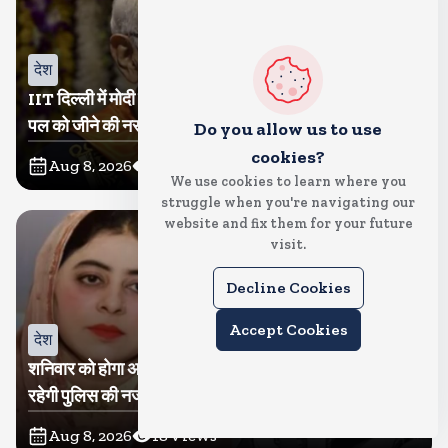
देश
IIT दिल्ली में मोदी बोले, मैं तो बाबा बागेश्वर नहीं हूं, छात्रों को दी इस
पल को जीने की नसीहत
Do you allow us to use
cookies?
Aug 8, 2026
59
Views
We use cookies to learn where you
struggle when you're navigating our
website and fix them for your future
visit.
Decline Cookies
Accept Cookies
देश
शनिवार को होगा अतीक का बेटा अबान सुपुर्दे-खाक, शाइस्ता पर
रहेगी पुलिस की नजर
Aug 8, 2026
18
Views