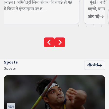
मुंबई। करंट क्राइम। 40 दिनों तक चले बेहिसाब कलेश, तीखी
बहसों, बगावत, दोस्ती, दिल टूटने के लम्...
और पढ़ें
Sports
और देखें
Sports
खेल