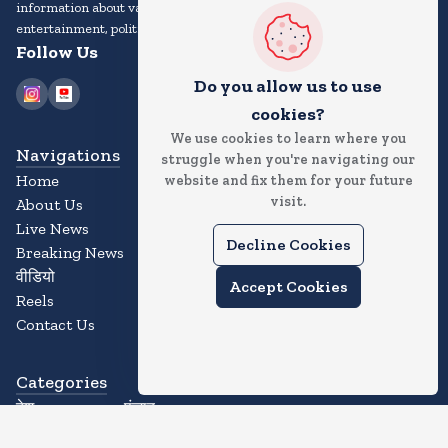
information about various topics, including current events,
entertainment, politics, sports, technology, and more.
Follow Us
Do you allow us to use
cookies?
We use cookies to learn where you
Navigations
struggle when you're navigating our
Home
website and fix them for your future
visit.
About Us
Live News
Decline Cookies
Breaking News
वीडियो
Accept Cookies
Reels
Contact Us
Categories
देश
पंजाब
उत्तर प्रदेश (यूपी)
हिमाचल प्रदेश