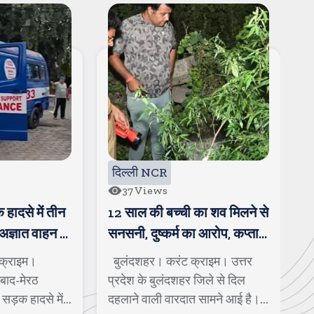
दिल्ली NCR
85
Views
का शव मिलने से
हापुड की चेयरपर्सन और पति
ग
ा आरोप, कप्तान
भाजपा में शामिल, चेयरपर्सन के
य
ी भाषा में
पति पर कई गंभीर आरोप भी लगे
राइम। उत्तर
हापुड। करंट क्राइम। बहुजन
ग
जिले से दिल
समाज पार्टी से निष्कासित होने के बाद
गा
 सामने आई है।
नगर पालिका परिषद हापुड़ की चेयर...
स