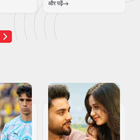
आ
और पढ़ें
और