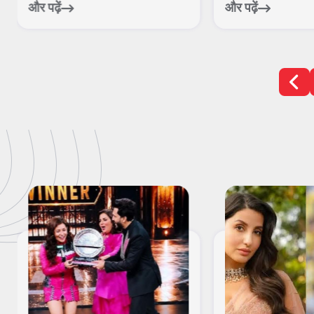
हरिद्व...
ब...
और पढ़ें
और पढ़ें