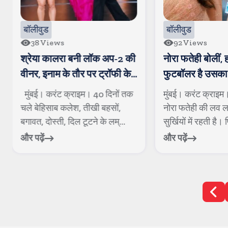
बॉलीवुड
बॉलीवुड
92
Views
18
Views
नोरा फतेही बोलीं, हां, मोरक्को
जन्नत ने किया कन्फ
फुटबॉलर है उसका खास दोस्त
यादव को कर रही ह
मुंबई। करंट क्राइम। बॉलीवुड डीवा
मुंबई। करंट क्राइ
नोरा फतेही की लव लाइफ अकसर
समय से टेलीविजन जग
सुर्खियों में रहती है। पिछले कई मही...
यादव और जन्नत जुबैर
और पढ़ें
और पढ़ें