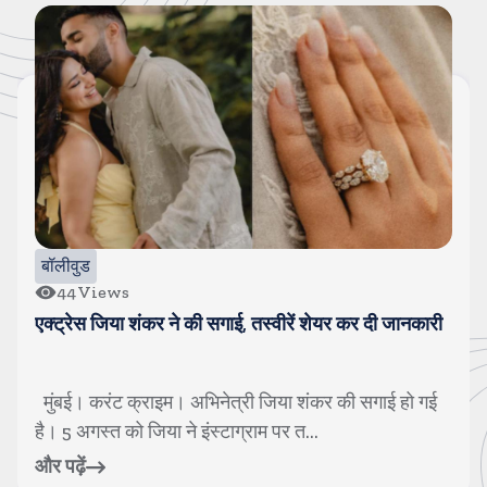
बॉलीवुड
40
Views
श्रेया कालरा बनी लॉक अप-2 की वीनर, इनाम के तौर पर ट्रॉफी
के साथ एक करोड रुपए मिले
मुंबई। करंट क्राइम। 40 दिनों तक चले बेहिसाब कलेश, तीखी
बहसों, बगावत, दोस्ती, दिल टूटने के लम्...
और पढ़ें