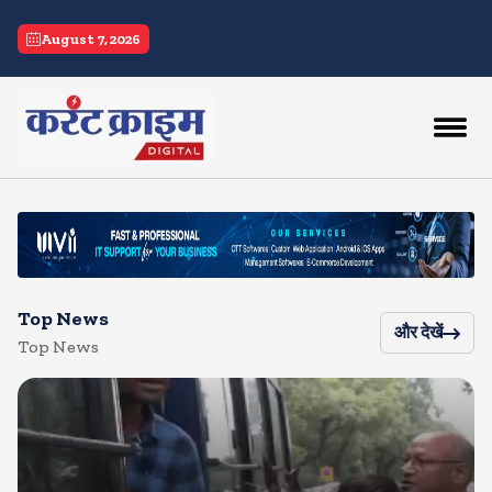
current crime
August 7, 2026
Top News
और देखें
Top News