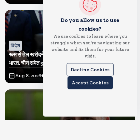
Do you allow us to use
cookies?
We use cookies to learn where you
struggle when you're navigating our
विदेश
website and fix them for your future
रूस से तेल खरीदने वालों पर टैरिफ लगाने का बिल सीनेट से पास,
visit.
भारत, चीन समेत 5 देश होंगे प्रभावित
Decline Cookies
Aug 8, 2026
8
Views
Accept Cookies
देश
राहुल गांधी शनिवार को प्रयागराज में करेंगे छात्रों से संवाद, एक्स