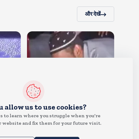
और देखें
देश
u allow us to use cookies?
जंतर मंतर पर खाना खिलाने वाले जुनैद
s to learn where you struggle when you're
पहुंचे झारखंड, कहा-छात्रों की मांग का
 website and fix them for your future visit.
समर्थन करते है
Aug 6, 2026
19
Views