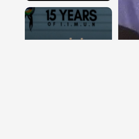
देश
देश
सितंब
संघ प्रमुख मोहन भागवत बोले, जेन जी
कॉकर
से संवाद जरूरी, विरोध का मतलब देश
विरोधी नहीं
Aug 7, 2026
6
Views
Aug 6