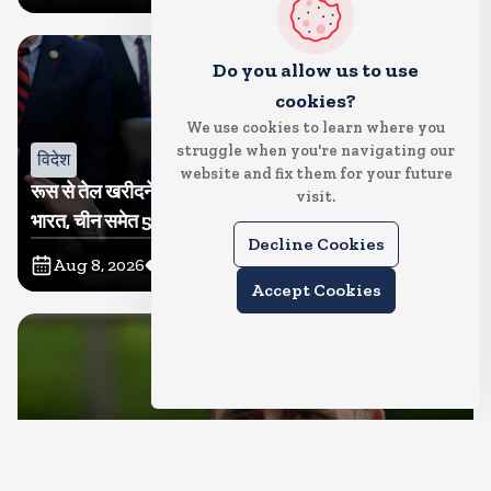
Do you allow us to use
cookies?
We use cookies to learn where you
struggle when you're navigating our
विदेश
website and fix them for your future
रूस से तेल खरीदने वालों पर टैरिफ लगाने का बिल सीनेट से पास,
visit.
भारत, चीन समेत 5 देश होंगे प्रभावित
Decline Cookies
Aug 8, 2026
12
Views
Accept Cookies
देश
राहुल गांधी शनिवार को प्रयागराज में करेंगे छात्रों से संवाद, एक्स