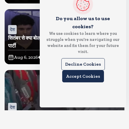
Do you allow us to use
cookies?
देश
We use cookies to learn where you
सितंबर से क्या बोलती पब्लिक अभियान शुरू करेगी कॉकरोच जनता
struggle when you're navigating our
पार्टी
website and fix them for your future
visit.
Aug 6, 2026
11
Views
Decline Cookies
Accept Cookies
देश
जंतर मंतर पर खाना खिलाने वाले जुनैद पहुंचे झारखंड, कहा-छात्रों
की मांग का समर्थन करते है