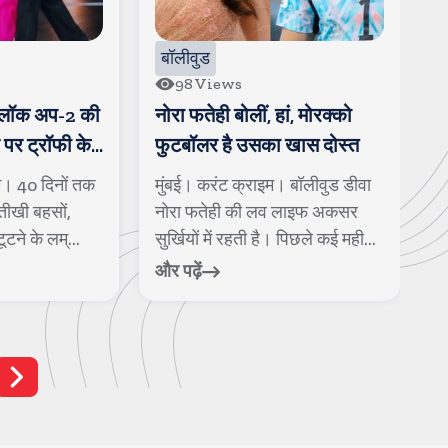
बॉलीवुड
98
Views
ी लॉक अप-2 की
नोरा फतेही बोलीं, हां, मोरक्को
ज
 पर ट्रॉफी के
फुटबॉलर है उसका खास दोस्त
य
ए मिले
म। 40 दिनों तक
मुंबई। करंट क्राइम। बॉलीवुड डीवा
म
तीखी बहसों,
नोरा फतेही की लव लाइफ अकसर
स
ूटने के लम्...
सुर्खियों में रहती है। पिछले कई मही...
य
और पढ़ें
और