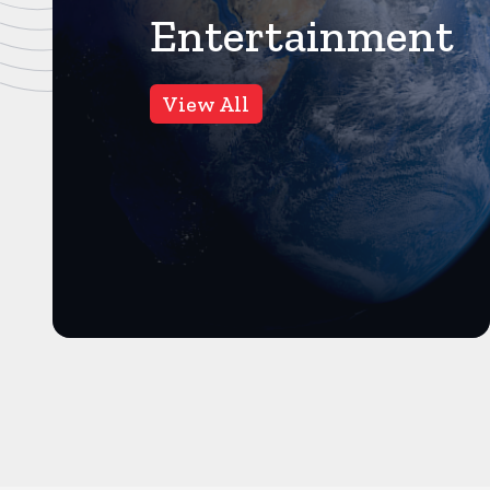
Entertainment
बॉलीवुड
11
Views
View All
प्रदीप रावत के बेटे ने बताया दर्द,
कहा-पापा की बीमारी ठीक होने के
बजाय बढ़ती गई
मुंबई। करंट क्राइम। गजनी फेम
एक्टर प्रदीप रावत अब हमारे बीच नहीं
रहे। 74 साल की उम्र में वो क...
और पढ़ें