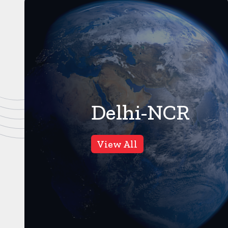
Delhi-NCR
नोएडा/ग्रेटर नोएडा
9
Views
View All
नोएडा में बुजुर्ग व्यापारी और बेटे की
बुरी तरह पिटाई
नोएडा। करंट क्राइम। के रबूपुरा
कस्बे में मामूली विवाद में बुजुर्ग व्यापारी
और उनके बेटे के साथ ...