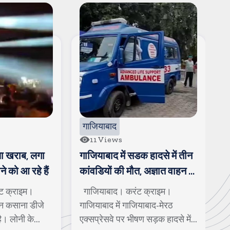
गाजियाबाद
11
Views
ा खराब, लगा
गाजियाबाद में सडक हादसे में तीन
1
े को आ रहे हैं
कांवडियों की मौत, अज्ञात वाहन ने
स
मारी टक्कर
ब
ट क्राइम।
गाजियाबाद। करंट क्राइम।
ब
ज
ान कसाना डीजे
गाजियाबाद में गाजियाबाद-मेरठ
प
है। लोनी के
एक्सप्रेसवे पर भीषण सड़क हादसे में
द