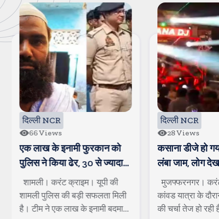
दिल्ली NCR
दिल्ली NCR
66
Views
28
Views
एक लाख के इनामी फुरकान को
कसाना डीजे हो गय
पुलिस ने किया ढेर, 30 से ज्यादा
लंबा जाम, लोग देखन
गंभीर मामले थे दर्ज
शामली। करंट क्राइम। यूपी की
मुजफ्फरनगर। करं
शामली पुलिस की बड़ी सफलता मिली
कांवड यात्रा के दौर
है। टीम ने एक लाख के इनामी बदमाश
की चर्चा तेज हो रही 