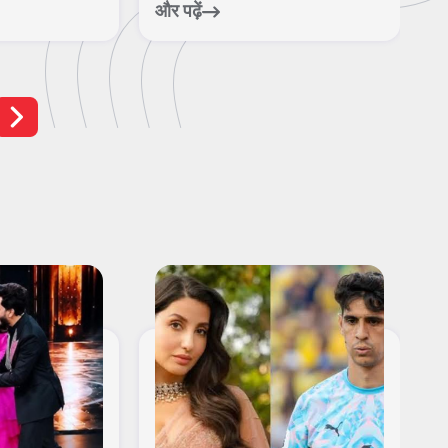
हरिद्व...
ब.
और पढ़ें
और