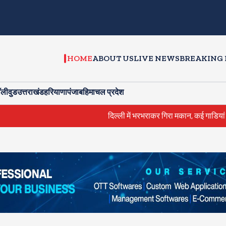
HOME
ABOUT US
LIVE NEWS
BREAKING
ॉलीवुड
उत्तराखंड
हरियाणा
पंजाब
हिमाचल प्रदेश
दिल्ली में भरभराकर गिरा मकान, कई गाडियां दबीं, बाल-बाल बची बुजुर्ग