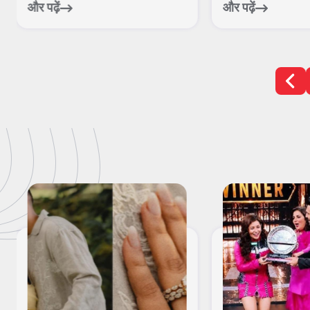
फु...
निस...
और पढ़ें
और पढ़ें