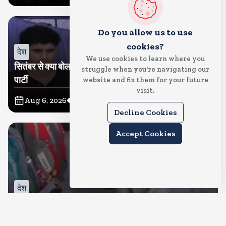
Do you allow us to use
cookies?
देश
We use cookies to learn where you
सितंबर से क्या बोलती पब्लिक अभियान शुरू करेगी कॉकरोच जनता
struggle when you're navigating our
पार्टी
website and fix them for your future
visit.
Aug 6, 2026
11
Views
Decline Cookies
Accept Cookies
देश
जंतर मंतर पर खाना खिलाने वाले जुनैद पहुंचे झारखंड, कहा-छात्रों
की मांग का समर्थन करते है