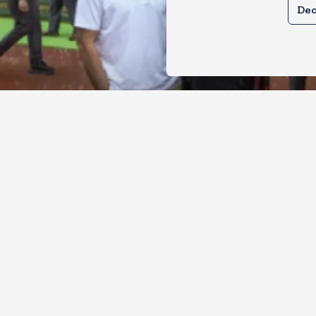
Dec
ल और प्रियंका भींगते नजर आए, कहा-गाडी नह
ै
, 2026
14
Views