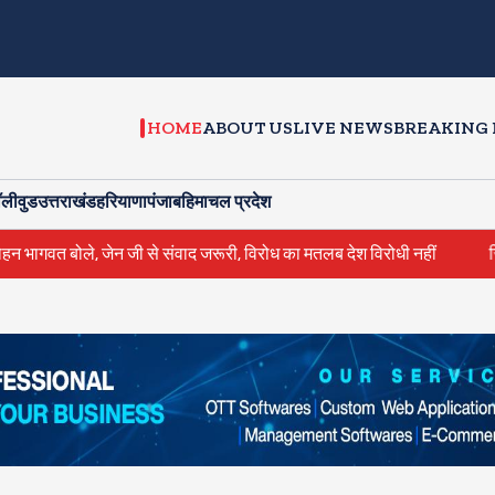
HOME
ABOUT US
LIVE NEWS
BREAKING
ॉलीवुड
उत्तराखंड
हरियाणा
पंजाब
हिमाचल प्रदेश
ोले, जेन जी से संवाद जरूरी, विरोध का मतलब देश विरोधी नहीं
सितंबर से क