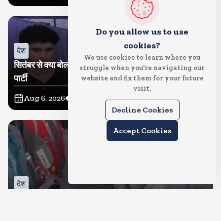
Do you allow us to use
cookies?
देश
We use cookies to learn where you
सितंबर से क्या बोलती पब्लिक अभियान शुरू करेगी कॉकरोच जनता
struggle when you're navigating our
पार्टी
website and fix them for your future
visit.
Aug 6, 2026
19
Views
Decline Cookies
Accept Cookies
देश
जंतर मंतर पर खाना खिलाने वाले जुनैद पहुंचे झारखंड, कहा-छात्रों
की मांग का समर्थन करते है