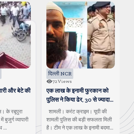
दिल्ली NCR
28
Views
 फुरकान को
कसाना डीजे हो गया खराब, लगा
ग
 30 से ज्यादा
लंबा जाम, लोग देखने को आ रहे हैं
क
म
इम। यूपी की
मुजफ्फरनगर। करंट क्राइम।
ग
ड़ी सफलता मिली
कांवड यात्रा के दौरान कसाना डीजे
ग
के इनामी बदमाश
की चर्चा तेज हो रही है। लोनी के
ए