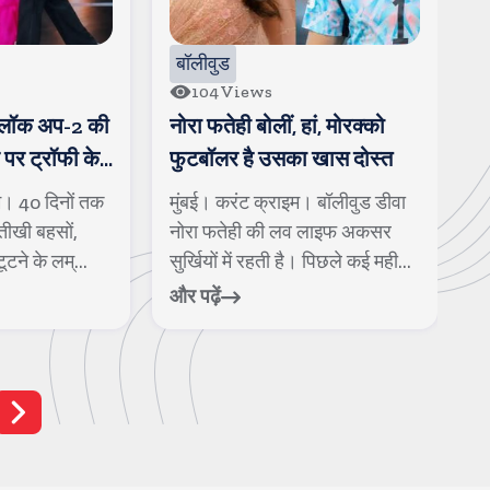
बॉलीवुड
18
Views
ां, मोरक्को
जन्नत ने किया कन्फर्म, एल्विश
म
 खास दोस्त
यादव को कर रही है डेट
ट
। बॉलीवुड डीवा
मुंबई। करंट क्राइम। पिछले काफी
न
 लाइफ अकसर
समय से टेलीविजन जगत में एल्विश
म
। पिछले कई मही...
यादव और जन्नत जुबैर के रोमांस क...
क
फ
और पढ़ें
और