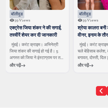
बॉलीवुड
बॉलीवुड
39
Views
104
Views
श्रेया कालरा बनी लॉक अप-2 की
नोरा फतेही बोलीं, ह
वीनर, इनाम के तौर पर ट्रॉफी के
फुटबॉलर है उसका
साथ एक करोड रुपए मिले
मुंबई। करंट क्राइम। 40 दिनों तक
मुंबई। करंट क्राइम
चले बेहिसाब कलेश, तीखी बहसों,
नोरा फतेही की लव
बगावत, दोस्ती, दिल टूटने के लम्...
सुर्खियों में रहती है
और पढ़ें
और पढ़ें