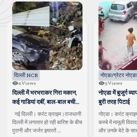
नोएडा/ग्रेटर नोएडा
दिल्ली NCR
9
Views
72
Views
नोएडा में बुजुर्ग व्यापारी और बेटे की
एक लाख के इनामी
बुरी तरह पिटाई
पुलिस ने किया ढेर,
गंभीर मामले थे दर्ज
नोएडा। करंट क्राइम। के रबूपुरा
शामली। करंट क्रा
कस्बे में मामूली विवाद में बुजुर्ग व्यापारी
शामली पुलिस की ब
और उनके बेटे के साथ ...
है। टीम ने एक लाख 