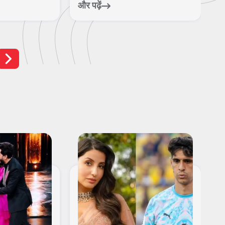
निस...
हर
और पढ़ें
और