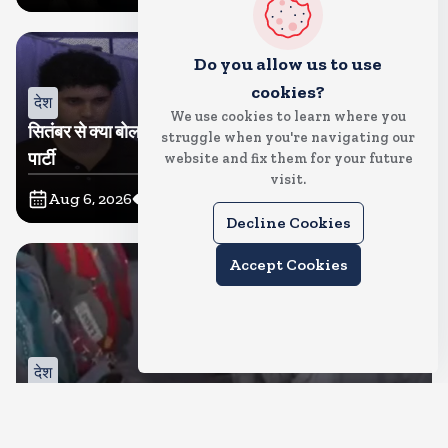
Do you allow us to use
cookies?
देश
We use cookies to learn where you
सितंबर से क्या बोलती पब्लिक अभियान शुरू करेगी कॉकरोच जनता
struggle when you're navigating our
पार्टी
website and fix them for your future
visit.
Aug 6, 2026
11
Views
Decline Cookies
Accept Cookies
देश
जंतर मंतर पर खाना खिलाने वाले जुनैद पहुंचे झारखंड, कहा-छात्रों
की मांग का समर्थन करते है