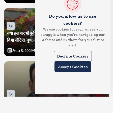
Do you allow us to use
cookies?
देश
We use cookies to learn where you
क्या इस बार भी बुर्के में कांवड ला पाएंगी तमन्ना? प्रशासन ने थमा
struggle when you're navigating our
दिया नोटिस, मुचलके में किया पाबंद
website and fix them for your future
visit.
Aug 5, 2026
12
Views
Decline Cookies
Accept Cookies
देश
बीजेपी करेगी नरोत्तम मिश्रा पर कार्रवाई, जिला और महानगर इकाई
भंग, रिपोर्ट का इंतजार