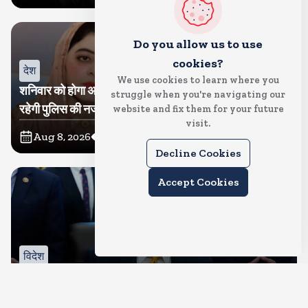
Do you allow us to use
cookies?
देश
We use cookies to learn where you
शनिवार को होगा अतीक का बेटा अबान सुपुर्दे-खाक, शाइस्ता पर
struggle when you're navigating our
रहेगी पुलिस की नजर
website and fix them for your future
visit.
Aug 8, 2026
75
Views
Decline Cookies
Accept Cookies
विदेश
रूस से तेल खरीदने वालों पर टैरिफ लगाने का बिल सीनेट से पास,
भारत, चीन समेत 5 देश होंगे प्रभावित