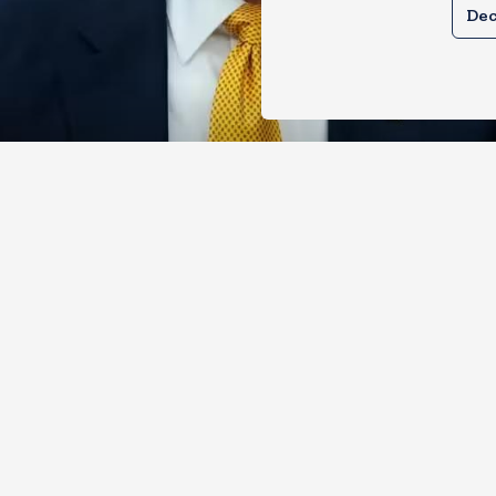
Dec
े तेल खरीदने वालों पर टैरिफ लगाने का बिल
 से पास, भारत, चीन समेत 5 देश होंगे प्रभाव
, 2026
12
Views