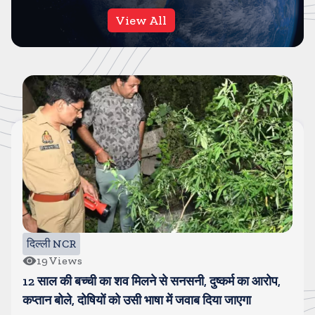
View All
दिल्ली NCR
39
Views
म का आरोप,
हापुड की चेयरपर्सन और पति भाजपा में शामिल, चेयरप
ाएगा
पति पर कई गंभीर आरोप भी लगे