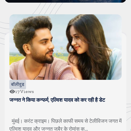
बॉलीवुड
53
Views
रही है डेट
माधवन का बेटा ले रहा स्वीमिंग ट्रेनिंग, एशियाई 
 टेलीविजन जगत में
नई दिल्ली। करंट क्राइम। आर माधवन ने को
.
बेटे के करियर के लिए दुबई शिफ्ट होने का फ...