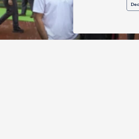
Dec
ल और प्रियंका भींगते नजर आए, कहा-गाडी नह
ै
, 2026
8
Views