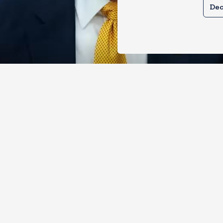
Dec
े तेल खरीदने वालों पर टैरिफ लगाने का बिल
 से पास, भारत, चीन समेत 5 देश होंगे प्रभाव
, 2026
6
Views