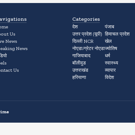
avigations
Categories
ome
देश
पंजाब
bout Us
उत्तर प्रदेश (यूपी)
हिमाचल प्रदेश
ive News
दिल्ली NCR
खेल
reaking News
नोएडा/ग्रेटर नोएडा
ज्योतिष
डियो
गाजियाबाद
धर्म
els
बॉलीवुड
स्वास्थ्य
ntact Us
उत्तराखंड
व्यापार
हरियाणा
विदेश
rime