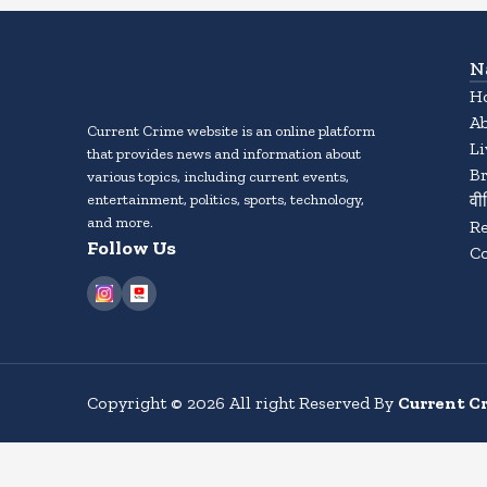
N
H
A
Current Crime website is an online platform
L
that provides news and information about
B
various topics, including current events,
entertainment, politics, sports, technology,
वी
and more.
Re
Follow Us
Co
Copyright
©
2026
All right Reserved By
Current C