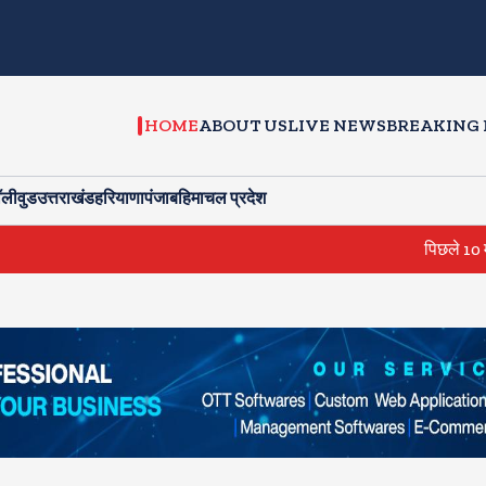
HOME
ABOUT US
LIVE NEWS
BREAKING
ॉलीवुड
उत्तराखंड
हरियाणा
पंजाब
हिमाचल प्रदेश
पिछले 10 महीने नीरज चो