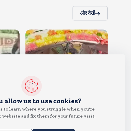
और देखें
देश
u allow us to use cookies?
क्या इस बार भी बुर्के में कांवड ला पाएंगी
s to learn where you struggle when you're
तमन्ना? प्रशासन ने थमा दिया नोटिस,
 website and fix them for your future visit.
मुचलके में किया पाबंद
Aug 5, 2026
12
Views