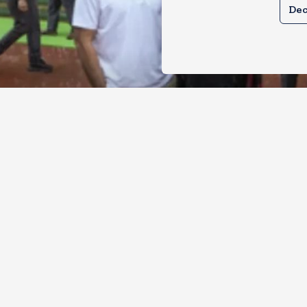
Dec
ल और प्रियंका भींगते नजर आए, कहा-गाडी नह
ै
, 2026
9
Views