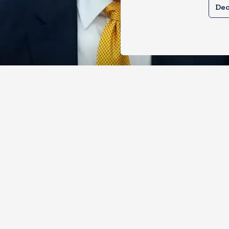
Dec
े तेल खरीदने वालों पर टैरिफ लगाने का बिल
 से पास, भारत, चीन समेत 5 देश होंगे प्रभाव
, 2026
12
Views