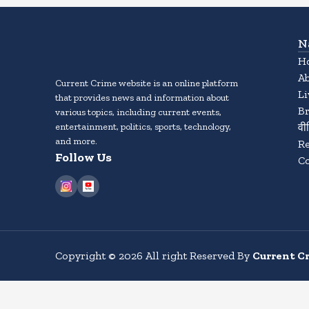
N
H
A
Current Crime website is an online platform
L
that provides news and information about
B
various topics, including current events,
entertainment, politics, sports, technology,
वी
and more.
Re
Follow Us
Co
Copyright
©
2026
All right Reserved By
Current C