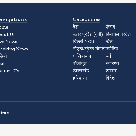
avigations
Categories
ome
देश
पंजाब
bout Us
उत्तर प्रदेश (यूपी)
हिमाचल प्रदेश
ive News
दिल्ली NCR
खेल
reaking News
नोएडा/ग्रेटर नोएडा
ज्योतिष
डियो
गाजियाबाद
धर्म
els
बॉलीवुड
स्वास्थ्य
ntact Us
उत्तराखंड
व्यापार
हरियाणा
विदेश
rime