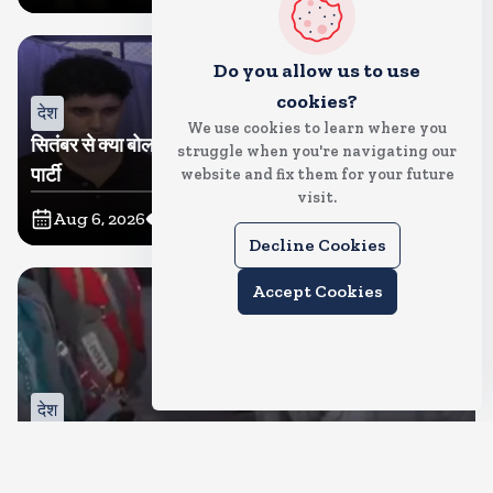
Do you allow us to use
cookies?
देश
We use cookies to learn where you
सितंबर से क्या बोलती पब्लिक अभियान शुरू करेगी कॉकरोच जनता
struggle when you're navigating our
पार्टी
website and fix them for your future
visit.
Aug 6, 2026
11
Views
Decline Cookies
Accept Cookies
देश
जंतर मंतर पर खाना खिलाने वाले जुनैद पहुंचे झारखंड, कहा-छात्रों
की मांग का समर्थन करते है