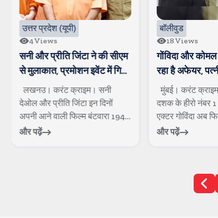
उत्तर प्रदेश (यूपी)
बॉलीवुड
4
Views
18
Views
सनी और प्रीति जिंटा ने की सीएम
गोंविदा और कोमल 
से मुलाकात, प्रमोशन इवेंट में गिर
रहा है अफेयर, पत्
जाने से एक व्यक्ति घायल
रही है खटपट
लखनउ। करंट क्राइम। सनी
मुंबई। करंट क्राइ
देओल और प्रीति जिंटा इन दिनों
दशक के हीरो नंबर 1 
अपनी आने वाली फिल्म बंटवारा 1947
एक्टर गोविंदा अब फिल्म
को लेकर...
और पढ़ें
और पढ़ें