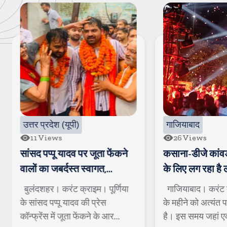
उत्तर प्रदेश (यूपी)
गाजियाबाद
11
Views
26
Views
सांसद पप्पू यादव पर जूता फेंकने
कसाना-डीजे कांवड
वालों का जबर्दस्त स्वागत,
के लिए लग रहा है 
अखिलेश ने वीडियो पोस्ट कर
बुलंदशहर। करंट क्राइम। पूर्णिया
गाजियाबाद। करंट 
बीजेपी पर कसा तंज
के सांसद पप्पू यादव की प्रेस
के महीने को अत्यंत 
कॉन्फ्रेंस में जूता फेंकने के आर...
है। इस समय जहां ए