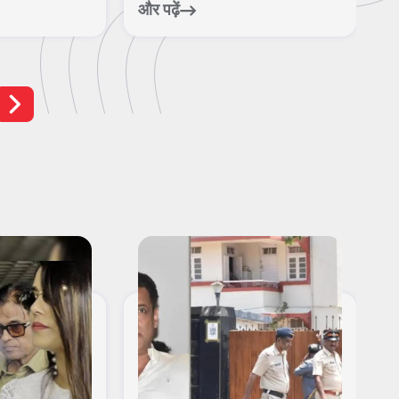
और पढ़ें
और