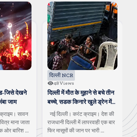
दिल्ली NCR
48
Views
-जिसे देखने
दिल्ली में मौत के मुहाने से बचे तीन
द
लंबा जाम
बच्चे, सडक किनारे खुले ड्रेन में
क
जा गिरे
ब
क्राइम। सावन
नई दिल्ली। करंट क्राइम। देश की
न
पवित्र माना जाता
राजधानी दिल्ली में लापरवाही एक बार
द
क ओर बारिश ...
फिर मासूमों की जान पर भारी ...
पु