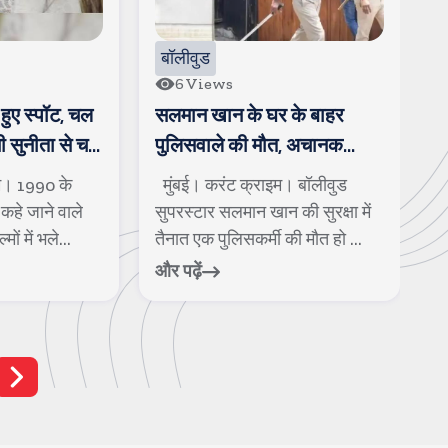
बॉलीवुड
6
Views
हुए स्पॉट, चल
सलमान खान के घर के बाहर
ख
नी सुनीता से चल
पुलिसवाले की मौत, अचानक
न
बीमार पडकर गिर पडे
क
म। 1990 के
मुंबई। करंट क्राइम। बॉलीवुड
म
कहे जाने वाले
सुपरस्टार सलमान खान की सुरक्षा में
क
ों में भले...
तैनात एक पुलिसकर्मी की मौत हो ...
क
और पढ़ें
और