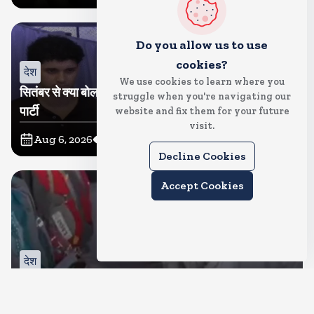
Do you allow us to use
cookies?
देश
We use cookies to learn where you
सितंबर से क्या बोलती पब्लिक अभियान शुरू करेगी कॉकरोच जनता
struggle when you're navigating our
पार्टी
website and fix them for your future
visit.
Aug 6, 2026
11
Views
Decline Cookies
Accept Cookies
देश
जंतर मंतर पर खाना खिलाने वाले जुनैद पहुंचे झारखंड, कहा-छात्रों
की मांग का समर्थन करते है